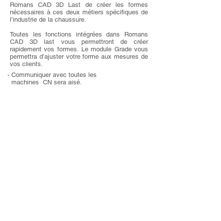
Romans CAD
3D Last de créer les formes
nécessaires à ces deux métiers spécifiques de
l’industrie de la chaussure.
Toutes les fonctions intégrées dans Romans
CAD 3D last vous permettront de créer
rapidement vos formes.
Le module Grade vous
permettra d’ajuster votre forme aux mesures de
vos clients.
- Communiquer avec toutes les
machines CN sera aisé.
- Une fois ces formes réalisées, vous
pourrez adapter vos designs sur vos
formes sur mesures et réaliser vos
mises à plat et vos patronages 2D.
- Le patronage 2D automatique
augmentera votre productivité.