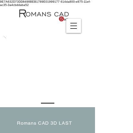
9E7A632D73DD8498BEB1789E01999177
614da800-e875-11ef-
ac35-3a4cbddaba52
Romans CAD 3D LAST