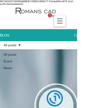
9E7A632D73DD8498BEB1789E01999177
614da800-e875-11ef-
ac35-3a4cbddaba52
BLOG
All posts
All posts
Event
News