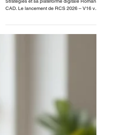
2026 marque une étape décisive pour
Stratégies et sa plateforme digitale Romans
CAD. Le lancement de RCS 2026 – V16 va
bien au-delà d'une simple mise à jour. Il
consolide une vision à long terme axée sur
l'ingénierie de précision, la collaboration et
l'intégrité des données. Dans le secteur de la
chaussure et de la maroquinerie, la transition
numérique est devenue une nécessité pour
survivre, et non plus un simple avantage
concurrentiel. La complexité croissante des
produits,