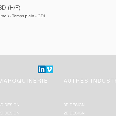
3D
(H/F)
rne ) - Temps plein
- CDI
MAROQUINERIE
AUTRES INDUST
3D DESIGN
3D DESIGN
2D DESIGN
2D DESIGN