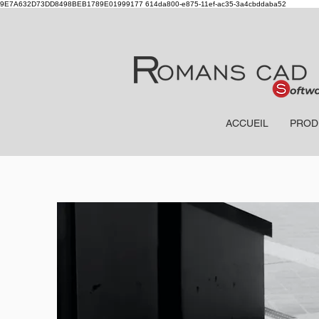
9E7A632D73DD8498BEB1789E01999177
614da800-e875-11ef-ac35-3a4cbddaba52
ACCUEIL
PROD