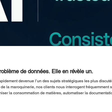
L’IA ne crée pas un problème de données. Elle en révèle un.
st rapidement devenue l’un des sujets stratégiques les plus discut
 de la maroquinerie, nos clients nous interrogent fréquemment su
iser la consommation de matières, automatiser la documentation
ion tout au long du cycle de vie produit. Les opportunités sont