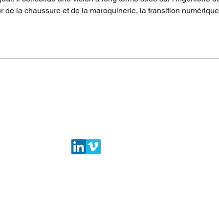
 de la chaussure et de la maroquinerie, la transition numériqu
le avantage concurrentiel. La complexité croissante des produit
MAROQUINERIE
AUTRES INDUST
3D DESIGN
3D DESIGN