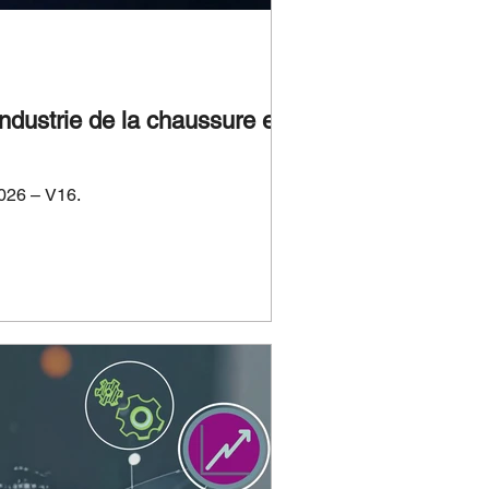
ndustrie de la chaussure et de
e avec le lancement de Romans CAD®™ (RCS) 2026 – V16.