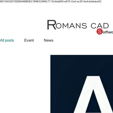
9E7A632D73DD8498BEB1789E01999177
614da800-e875-11ef-ac35-3a4cbddaba52
All posts
Event
News
ACCUEIL
PROD