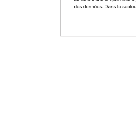
des données. Dans le secteur
survivre, et non plus un simp
CHAUSSURE
3D LAST
3D DESIGN