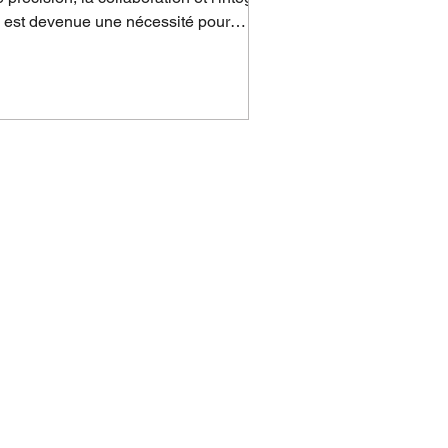
e est devenue une nécessité pour
s,
RIES
SUPPORT
EDUCATION