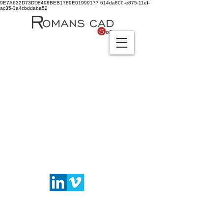
9E7A632D73DD8498BEB1789E01999177
614da800-e875-11ef-
ac35-3a4cbddaba52
Item List
SUPORTE
CALÇADO