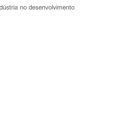
dústria no desenvolvimento
RIAS
SUPORTE
EDUCAÇÃO
EMPRESA
CONTATO
NOTÍCIAS