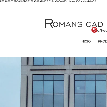
9E7A632D73DD8498BEB1789E01999177
614da800-e875-11ef-ac35-3a4cbddaba52
INICIO
PRO