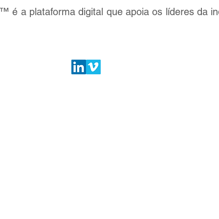
 a plataforma digital que apoia os líderes da in
MARROQUINARIA
OUTRAS INDÚST
3D DESIGN
3D DESIGN
2D DESIGN
2D DESIGN
CUTTING
CUTTING
PDM
PDM