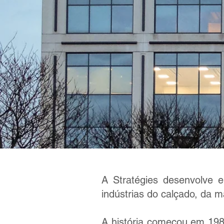
A Stratégies desenvolve 
indústrias do calçado, da m
A história começou em 198