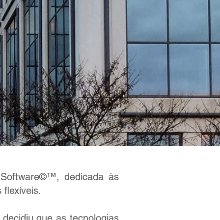
D Software©™, dedicada às
flexíveis.
decidiu que as tecnologias