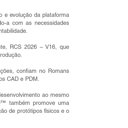
 e evolução da plataforma
ndo-a com as necessidades
tabilidade.
ente, RCS 2026 – V16, que
produção.
ações, confiam no Romans
tos CAD e PDM.
e desenvolvimento ao mesmo
e©™ também promove uma
o de protótipos físicos e o